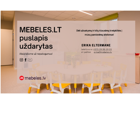
Lentyna su stalčiais -
dėžutėmis
1
2
3
4
5
6
1 - 12 produktai nuo 69
Neradote, ko ieškojote?
Jei neradote, ko ieškojote, drąsiai klauskite mūsų!